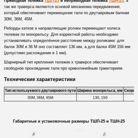
Приводная тележка
ТШП-25
и неприводная тележка
ТШН-25
, а
так же траверса являются основой механизма передвижения,
который обеспечивает перемещение тали по двутавровым балкам
30М, 36М, 45М.
Реборды катков и направляющие ролики перемещают колеса
тележек по монорельсу. Для корректной работы необходимо
устанавливать определённое расстояние между роликами: для
балок 30М и 36 М оно составляет 136 мм, а для балки 45М 156 мм
(допустимо расхождение в 1 мм).
Шарнирный тип крепления тележек к траверсе обеспечивает
свободное прохождение тали про криволинейным траекториям.
Технические характеристики
Тип используемого двутаврового пути
Ширина монорельса, мм
Скорос
30М, 36М, 45М
130, 150
Габаритные и установочные размеры ТШП-25 и ТШН-25