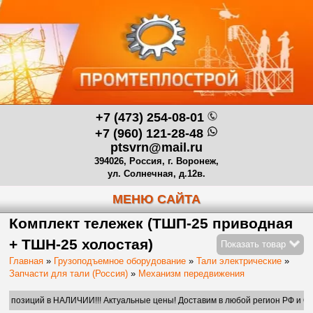
+7 (473) 254-08-01
+7 (960) 121-28-48
ptsvrn@mail.ru
394026, Россия, г. Воронеж,
ул. Солнечная, д.12в.
МЕНЮ САЙТА
Комплект тележек (ТШП-25 приводная
+ ТШН-25 холостая)
Показать товар
Главная
»
Грузоподъемное оборудование
»
Тали электрические
»
Запчасти для тали (Россия)
»
Механизм передвижения
ий в НАЛИЧИИ!!! Актуальные цены! Доставим в любой регион РФ и СНГ.