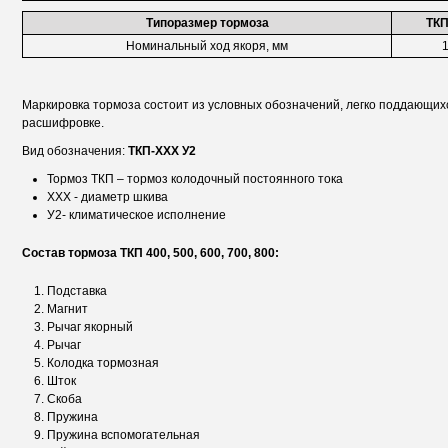
Типоразмер тормоза
ТКП
Номинальный ход якоря, мм
1
Маркировка тормоза состоит из условных обозначений, легко поддающих
расшифровке.
Вид обозначения:
ТКП-XXX У2
Тормоз ТКП – тормоз колодочный постоянного тока
XXX - диаметр шкива
У2- климатическое исполнение
Состав тормоза ТКП 400, 500, 600, 700, 800:
Подставка
Магнит
Рычаг якорный
Рычаг
Колодка тормозная
Шток
Скоба
Пружина
Пружина вспомогательная