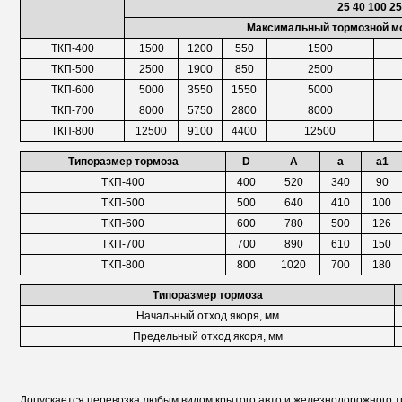
25 40 100 25
Максимальный тормозной мо
ТКП-400
1500
1200
550
1500
ТКП-500
2500
1900
850
2500
ТКП-600
5000
3550
1550
5000
ТКП-700
8000
5750
2800
8000
ТКП-800
12500
9100
4400
12500
Типоразмер тормоза
D
A
а
a1
ТКП-400
400
520
340
90
ТКП-500
500
640
410
100
ТКП-600
600
780
500
126
ТКП-700
700
890
610
150
ТКП-800
800
1020
700
180
Типоразмер тормоза
Начальный отход якоря, мм
Предельный отход якоря, мм
Допускается перевозка любым видом крытого авто и железнодорожного 