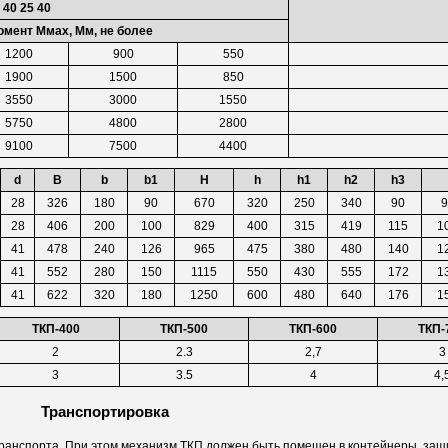
 40 25 40
мент Ммах, Мм, не более
1200
900
550
1900
1500
850
3550
3000
1550
5750
4800
2800
9100
7500
4400
d
В
b
b1
Н
h
h1
h2
h3
28
326
180
90
670
320
250
340
90
9
28
406
200
100
829
400
315
419
115
1
41
478
240
126
965
475
380
480
140
1
41
552
280
150
1115
550
430
555
172
1
41
622
320
180
1250
600
480
640
176
1
ТКП-400
ТКП-500
ТКП-600
ТКП-
2
2.3
2,7
3
3
3.5
4
4,
Транспортировка
транспорта. При этом механизм ТКП должен быть помещен в контейнеры, за