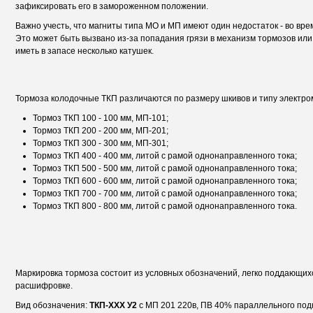
зафиксировать его в замороженном положении.
Важно учесть, что магниты типа МО и МП имеют один недостаток - во вре
Это может быть вызвано из-за попадания грязи в механизм тормозов или
иметь в запасе несколько катушек.
Тормоза колодочные ТКП различаются по размеру шкивов и типу электро
Тормоз ТКП 100
- 100 мм, МП-101;
Тормоз ТКП 200
- 200 мм, МП-201;
Тормоз ТКП 300
- 300 мм, МП-301;
Тормоз ТКП 400
- 400 мм, литой с рамой однонаправленного тока;
Тормоз ТКП 500
- 500 мм, литой с рамой однонаправленного тока;
Тормоз ТКП 600
- 600 мм, литой с рамой однонаправленного тока;
Тормоз ТКП 700
- 700 мм, литой с рамой однонаправленного тока;
Тормоз ТКП 800
- 800 мм, литой с рамой однонаправленного тока.
Маркировка тормоза состоит из условных обозначений, легко поддающих
расшифровке.
Вид обозначения:
ТКП-XXX У2
с МП 201 220в, ПВ 40% параллельного по