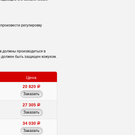
произвести регулировку
ов должны производиться в
м должен быть защищен кожухом.
Цена
20 820
a
27 305
a
34 030
a