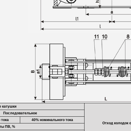
 катушки
Последовательное
 тока
40% номинального тока
Отход колодок о
ты ПВ, %