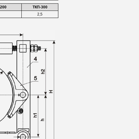
/200
ТКП-300
2,5