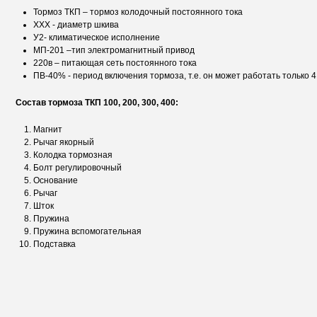
Тормоз ТКП – тормоз колодочный постоянного тока
XXX - диаметр шкива
У2- климатическое исполнение
МП-201 –тип электромагнитный привод
220в – питающая сеть постоянного тока
ПВ-40% - период включения тормоза, т.е. он может работать только 4
Состав тормоза ТКП 100, 200, 300, 400:
Магнит
Рычаг якорный
Колодка тормозная
Болт регулировочный
Основание
Рычаг
Шток
Пружина
Пружина вспомогательная
Подставка