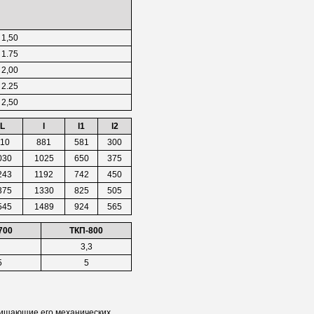
1,50
1.75
2,00
2.25
2,50
L
l
l1
l2
10
881
581
300
030
1025
650
375
243
1192
742
450
375
1330
825
505
545
1489
924
565
700
ТКП-800
3,3
5
5
щищающие его механических