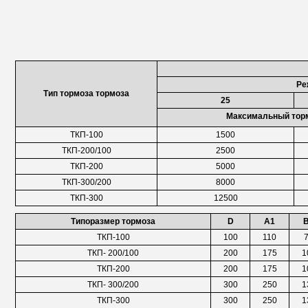
Ре
Тип тормоза тормоза
25
Максимальный тор
ТКП-100
1500
ТКП-200/100
2500
ТКП-200
5000
ТКП-300/200
8000
ТКП-300
12500
Типоразмер тормоза
D
A1
ТКП-100
100
110
ТКП- 200/100
200
175
1
ТКП-200
200
175
1
ТКП- 300/200
300
250
1
ТКП-300
300
250
1