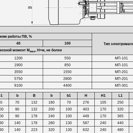
жим работы ПВ, %
40
100
Тип электромаг
мозной момент М
, Н×м, не более
мах
1200
550
МП-101
1900
850
МП-101
3550
1550
МП-201
5750
2800
МП-201
9100
4400
МП-301
B1
b
В
b
b1
Н
H1
L1
70
70
132
180
70
276
105
250
00
90
132
200
100
403
170
320
00
90
178
240
100
449
170
365
30
140
178
280
130
587
240
440
30
140
223
320
130
632
240
480