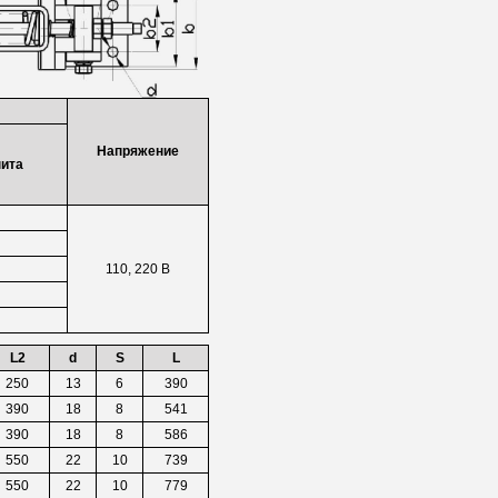
Напряжение
нита
110, 220 В
L2
d
S
L
250
13
6
390
390
18
8
541
390
18
8
586
550
22
10
739
550
22
10
779