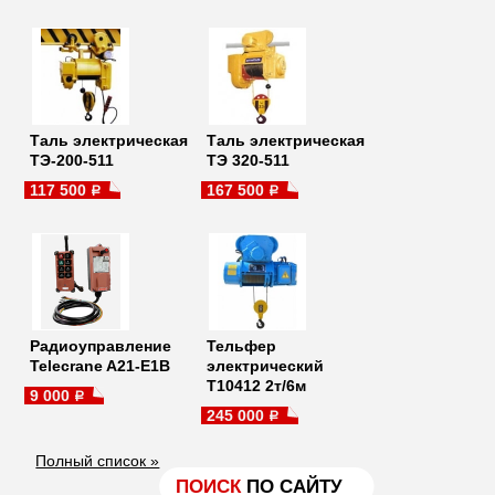
Таль электрическая
Таль электрическая
ТЭ-200-511
ТЭ 320-511
117 500
167 500
a
a
Радиоуправление
Тельфер
Telecrane A21-E1B
электрический
Т10412 2т/6м
9 000
a
245 000
a
Полный список »
ПОИСК
ПО САЙТУ