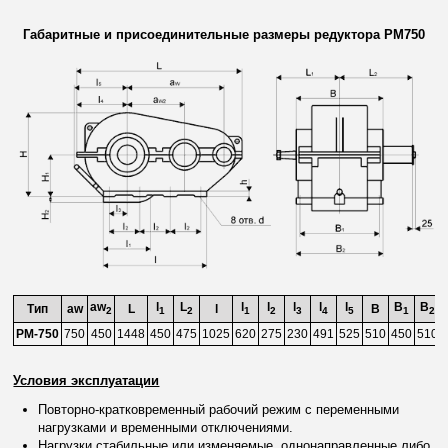
Габаритные и присоединительные размеры редуктора РМ750
aw
l
L
l
l
l
l
l
B
B
Тип
aw
L
l
B
2
1
2
1
2
3
4
5
1
2
РМ-750
750
450
1448
450
475
1025
620
275
230
491
525
510
450
510
Условия эксплуатации
Повторно-кратковременный рабочий режим с переменными
нагрузками и временными отключениями.
Нагрузки стабильные или изменяемые, однонаправленные либо