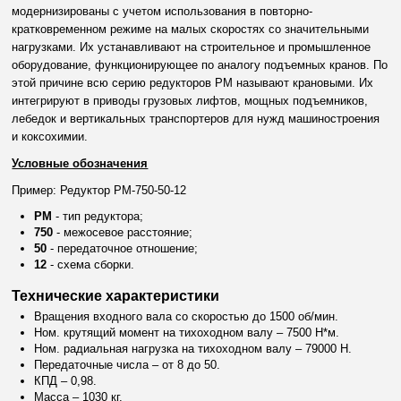
модернизированы с учетом использования в повторно-
кратковременном режиме на малых скоростях со значительными
нагрузками. Их устанавливают на строительное и промышленное
оборудование, функционирующее по аналогу подъемных кранов. По
этой причине всю серию редукторов РМ называют крановыми. Их
интегрируют в приводы грузовых лифтов, мощных подъемников,
лебедок и вертикальных транспортеров для нужд машиностроения
и коксохимии.
Условные обозначения
Пример: Редуктор РМ-750-50-12
РМ
- тип редуктора;
750
- межосевое расстояние;
50
- передаточное отношение;
12
- схема сборки.
Технические характеристики
Вращения входного вала со скоростью до 1500 об/мин.
Ном. крутящий момент на тихоходном валу – 7500 H*м.
Ном. радиальная нагрузка на тихоходном валу – 79000 Н.
Передаточные числа – от 8 до 50.
КПД – 0,98.
Масса – 1030 кг.