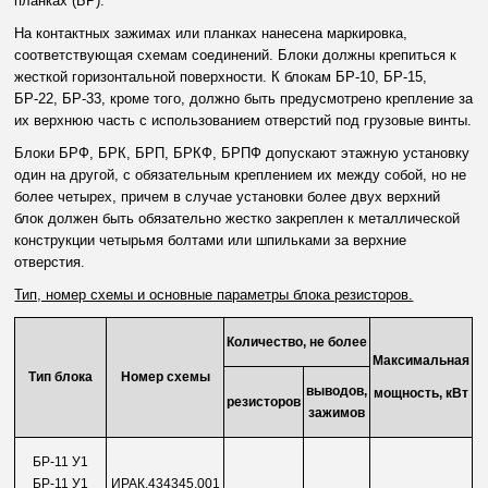
планках (БР).
На контактных зажимах или планках нанесена маркировка,
соответствующая схемам соединений. Блоки должны крепиться к
жесткой горизонтальной поверхности. К блокам БР-10, БР-15,
БР-22, БР-33, кроме того, должно быть предусмотрено крепление за
их верхнюю часть с использованием отверстий под грузовые винты.
Блоки БРФ, БРК, БРП, БРКФ, БРПФ допускают этажную установку
один на другой, с обязательным креплением их между собой, но не
более четырех, причем в случае установки более двух верхний
блок должен быть обязательно жестко закреплен к металлической
конструкции четырьмя болтами или шпильками за верхние
отверстия.
Тип, номер схемы и основные параметры блока резисторов.
Количество, не более
Максимальная
Тип блока
Номер схемы
выводов,
мощность, кВт
резисторов
зажимов
БР-11 У1
БР-11 У1
ИРАК.434345.001