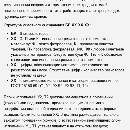
регулирования скорости и торможения электродвигателей
постоянного и переменного тока, работающих в электроприводах
грузоподъемных кранов.
Структура условного обозначения
БР ХХ ХХ ХХ
:
БР
- блок резисторов;
XX
- Ф, П или К - исполнение резистивно-го элемента по
материалу: Ф - лента фехралевая, К - проволока констан-
тановая, П - проволока фехралевая, КФ, ПФ - любое сочетание
указанных материалов. Отсутствие букв Ф, П или К обозначает
каплезащитное исполнение резистивных элементов;
XX
- цифры, обозначающие максимальное количество
резисторов на блоке. Отсутствие цифр - количество резисторов
не устанавливается;
XX
- климатическое исполнение и категория размещения по
ГОСТ 15150-69 (У1, У2, УХЛ2, УХЛ3, Tl, T2).
Блоки исполнений У2, Т2 должны размещаться в помещении
(кожухе) или под навесом, предохраняющим от прямого
воздействия солнечной радиации и от попадания атмосферных
осадков; блоки исполнений УХЛ3 должны размещаться только в
закрытом помещении (кожухе) с естественной вентиляцией; блоки
исполнений У1, Т1 устанавливаются на открытом воздухе;