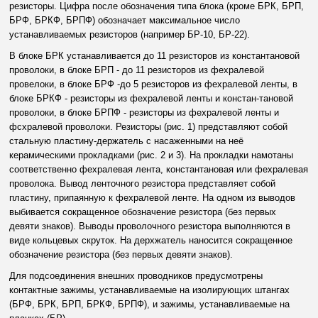
резисторы. Цифра после обозначения типа блока (кроме БРК, БРП,
БРФ, БРКФ, БРПФ) обозначает максимальное число
устанавливаемых резисторов (например БР-10, БР-22).
В блоке БРК устанавливается до 11 резисторов из константановой
проволоки, в блоке БРП - до 11 резисторов из фехралевой
провелоки, в блоке БРФ -до 5 резисторов из фехралевой ленты, в
блоке БРКФ - резисторы из фехралевой ленты и констан-тановой
проволоки, в блоке БРПФ - резисторы из фехралевой ленты и
фсхралевой проволоки. Резисторы (рис. 1) представляют собой
стальную пластину-держатель с насаженными на неё
керамическими прокладками (рис. 2 и 3). На прокладки намотаны
соответственно фехралевая лента, константановая или фехралевая
проволока. Вывод ленточного резистора представляет собой
пластину, припаянную к фехралевой ленте. На одном из выводов
выбивается сокращенное обозначение резистора (без первых
девяти знаков). Выводы проволочного резистора выполняются в
виде кольцевых скруток. На дерхжатель наносится сокращенное
обозначение резистора (без первых девяти знаков).
Для подсоединения внешних проводников предусмотрены
контактные зажимы, устанавливаемые на изолирующих штангах
(БРФ, БРК, БРП, БРКФ, БРПФ), и зажимы, устанавливаемые на