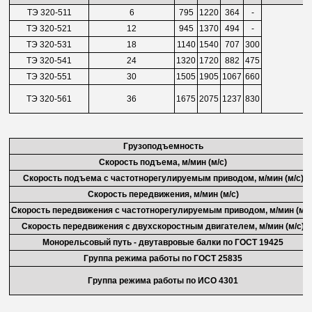
ТЭ 320-511
6
795
1220
364
-
ТЭ 320-521
12
945
1370
494
-
ТЭ 320-531
18
1140
1540
707
300
ТЭ 320-541
24
1320
1720
882
475
ТЭ 320-551
30
1505
1905
1067
660
ТЭ 320-561
36
1675
2075
1237
830
Грузоподъемность
Скорость подъема, м/мин (м/с)
Скорость подъема с частотнорегулируемым приводом, м/мин (м/с)
Скорость передвижения, м/мин (м/с)
Скорость передвижения с частотнорегулируемым приводом, м/мин (м/с
Скорость передвижения с двухскоростным двигателем, м/мин (м/с)
Монорельсовый путь - двутавровые балки по ГОСТ 19425
Группа режима работы по ГОСТ 25835
Группа режима работы по ИСО 4301