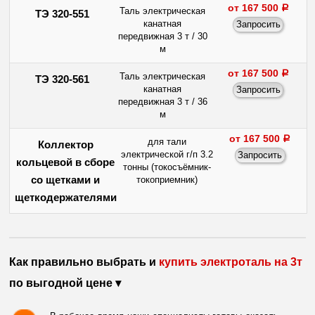
от 167 500
a
Таль электрическая
ТЭ 320-551
канатная
передвижная 3 т / 30
м
от 167 500
a
Таль электрическая
ТЭ 320-561
канатная
передвижная 3 т / 36
м
от 167 500
a
для тали
Коллектор
электрической г/п 3.2
кольцевой в сборе
тонны (токосъёмник-
со щетками и
токоприемник)
щеткодержателями
Как правильно выбрать и
купить электроталь на 3т
по выгодной цене ▾