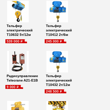
Тельфер
Тельфер
электрический
электрический
Т10632 5т/12м
Т10412 2т/6м
539 000
245 000
a
a
Радиоуправление
Тельфер
Telecrane A21-E1B
электрический
Т10432 2т/12м
9 000
a
248 500
a