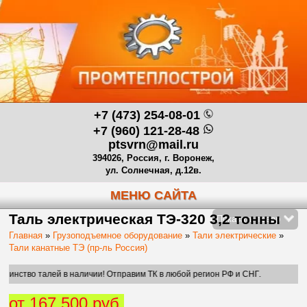
+7 (473) 254-08-01
+7 (960) 121-28-48
ptsvrn@mail.ru
394026, Россия, г. Воронеж,
ул. Солнечная, д.12в.
МЕНЮ САЙТА
Таль электрическая ТЭ-320 3,2 тонны
Показать товар
Главная
»
Грузоподъемное оборудование
»
Тали электрические
»
Тали канатные ТЭ (пр-ль Россия)
талей в наличии! Отправим ТК в любой регион РФ и СНГ.
от 167 500 руб.