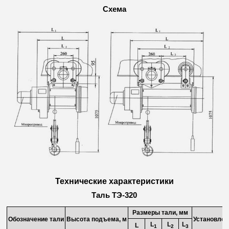
Схема
Технические характеристики
Таль ТЭ-320
Размеры тали, мм
Обозначение тали
Высота подъема, м
Установлен
L
L
L
L
1
2
3