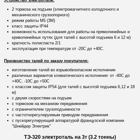
Устройство электротали:
2 тормоза на подъем
(электромагнитного колодочного и
механического грузоопорного)
режим работы М5 (3М)
класс защиты IP44
возможность использования для работы на прямолинейных и
криволинейных путях (для талей с высотой подъема 6 и 12 м)
кратность полиспаста 2/1
эксплуатация при температуре от -20С до +40С.
Призводство талей по заказу покупателя:
изготовление талей во взрывобезопасном исполнении
различных вариантов климатического исполнения:
от -40С до
+40С, -10С до +50С
с классом защиты IP54 (для талей с высотой подъема 6,12 и 18
м)
с двумя скоростями на подъем
с тормозом на механизм передвижения
с ограничителем грузоподъемности
с частотнорегулируемым приводом передвижения
с пускорегулирующей аппаратурой французской компании
"Шнейдер Электрик"
ТЭ-320 электроталь на 3т (3.2 тонны)