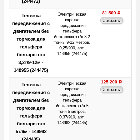
(244472)
81 500
a
Электрическая
Тележка
каретка
передвижения с
передвижения
двигателем без
тельфера
болгарского г/п 3.2
тормоза для
тонны 9-12 метров,
тельфера
0,25/900, арт.
148955 (244475)
болгарского
3,2т/9-12м -
148955 (244475)
125 200
a
Электрическая
Тележка
каретка
передвижения с
передвижения
двигателем без
тельфера
болгарского г/п 5
тормоза для
тонн 6 метров,
тельфера
0,37/910, арт.
148982 (244485)
болгарского
5т/6м - 148982
(244485)