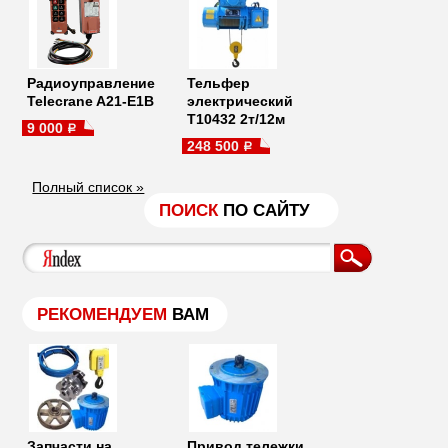
Радиоуправление
Тельфер
Telecrane A21-E1B
электрический
Т10432 2т/12м
9 000
a
248 500
a
Полный список »
ПОИСК
ПО САЙТУ
РЕКОМЕНДУЕМ
ВАМ
Запчасти на
Привод тележки