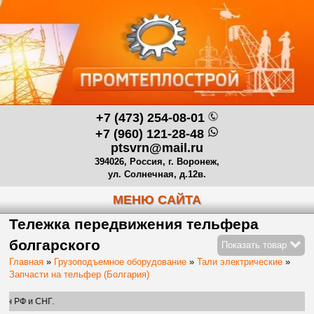
+7 (473) 254-08-01
+7 (960) 121-28-48
ptsvrn@mail.ru
394026, Россия, г. Воронеж,
ул. Солнечная, д.12в.
МЕНЮ САЙТА
Тележка передвижения тельфера
болгарского
Показать товар
Главная
»
Грузоподъемное оборудование
»
Тали электрические
»
Запчасти на тельфер (Болгария)
НГ.