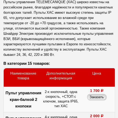
Пульты управления TELEMECANIQUE (XAC) широко известны на
российском рынке, благодаря надёжности и популярности канатных
болгарских талей. Пульты XAC имеют высокую степень защиты IP
65, что допускает использование во влажной среде при
температуре от -20 до +70 градусов, а также использовать на
улице, отличаются высокой эргономичностью. Также компания
Шнайдер Электрик производит исключительные пульты управления
ВЗИ, ВБИ (взрывозащищённого исполнения), которые
характеризуются лучшими пультами в Европе по износостойкости,
количеству включений и удобству в эксплуатации. Пульты ХАС
бывают 24, 36, 42, 220 и 380 Вт.
В категории 15 товаров:
Наименование
Дополнительная
Цена
товара
информация
1 700
a
2-х кнопочный, одна
Пульт управления
скорость, +СТОП с
кран-балкой 2
ключом, защита IP65,
кнопоки
тип ХАС
2 000
a
4-х кнопочный, одна