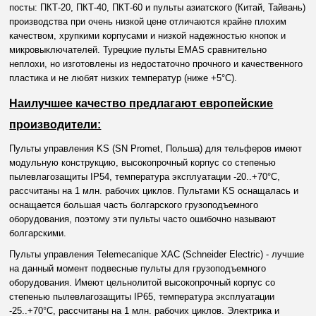
посты: ПКТ-20, ПКТ-40, ПКТ-60 и пульты азиатского (Китай, Тайвань)
производства при очень низкой цене отличаются крайне плохим
качеством, хрупкими корпусами и низкой надежностью кнопок и
микровыключателей. Турецкие пульты EMAS сравнительно
неплохи, но изготовлены из недостаточно прочного и качественного
пластика и не любят низких температур (ниже +5°С).
Наилучшее качество предлагают европейские
производители:
Пульты управления KS (SN Promet, Польша) для тельферов имеют
модульную конструкцию, высокопрочный корпус со степенью
пылевлагозащиты IP54, температура эксплуатации -20..+70°С,
рассчитаны на 1 млн. рабочих циклов. Пультами KS оснащалась и
оснащается большая часть болгарского грузоподъемного
оборудования, поэтому эти пульты часто ошибочно называют
болгарскими.
Пульты управления Telemecanique XAC (Schneider Electric) - лучшие
на данный момент подвесные пульты для грузоподъемного
оборудования. Имеют цельнолитой высокопрочный корпус со
степенью пылевлагозащиты IP65, температура эксплуатации
-25..+70°С, рассчитаны на 1 млн. рабочих циклов. Электрика и