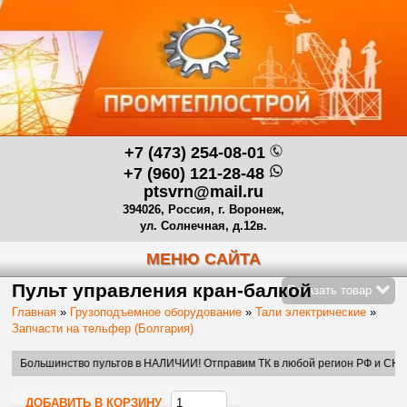
+7 (473) 254-08-01
+7 (960) 121-28-48
ptsvrn@mail.ru
394026, Россия, г. Воронеж,
ул. Солнечная, д.12в.
МЕНЮ САЙТА
Пульт управления кран-балкой
Показать товар
Главная
»
Грузоподъемное оборудование
»
Тали электрические
»
Запчасти на тельфер (Болгария)
инство пультов в НАЛИЧИИ! Отправим ТК в любой регион РФ и СНГ.
ДОБАВИТЬ В КОРЗИНУ